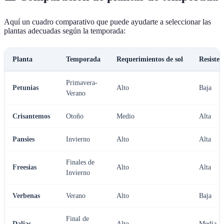
Aquí un cuadro comparativo que puede ayudarte a seleccionar las
plantas adecuadas según la temporada:
Planta
Temporada
Requerimientos de sol
Resisten
Primavera-
Petunias
Alto
Baja
Verano
Crisantemos
Otoño
Medio
Alta
Pansies
Invierno
Alto
Alta
Finales de
Freesias
Alto
Alta
Invierno
Verbenas
Verano
Alto
Baja
Final de
Dalias
Alto
Media