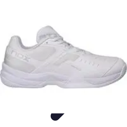
Flora y Jardín
Informativo
Tutoriales
Listicles
Jardinería
Cuidados de Plantas
Flora y Jardín