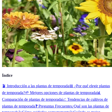
Índice
🪴 Introducción a las plantas de temporada
📅 ¿Por qué elegir plantas
de temporada?
🌱 Mejores opciones de plantas de temporada
📊
Comparación de plantas de temporada
📈 Tendencias de cultivos de
plantas de temporada
❓ Preguntas Frecuentes
¿Qué son las plantas de