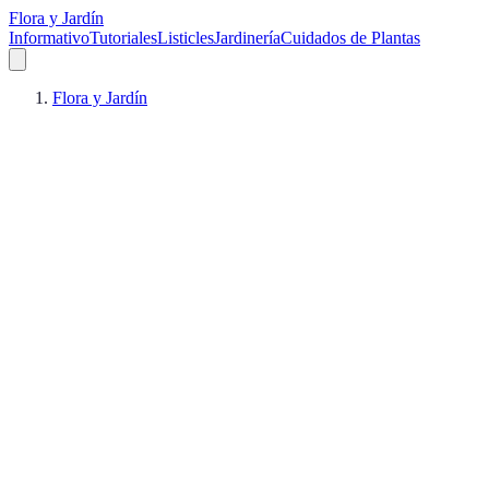
Flora y Jardín
Informativo
Tutoriales
Listicles
Jardinería
Cuidados de Plantas
Flora y Jardín