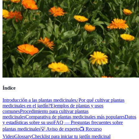
Índice
Introducción a las plantas medicinales
¿Por qué cultivar plantas
medicinales en el jardín?
Ejemplos de plantas y usos
comunes
Procedimiento para cultivar plantas
medicinales
Comparativa de plantas medicinales más populares
Datos
y estadísticas sobre su uso
FAQ — Preguntas frecuentes sobre
plantas medicinales
💡 Aviso de experto
📺 Recurso
Video
Glossary
Checklist para iniciar tu jardín medicinal