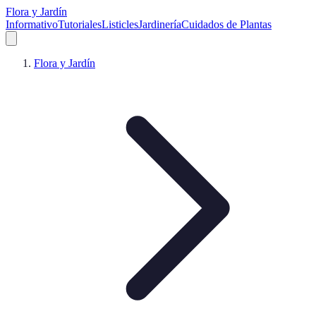
Flora y Jardín
Informativo
Tutoriales
Listicles
Jardinería
Cuidados de Plantas
Flora y Jardín