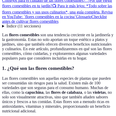
Consejos para el cuidado de las flores comestibles
7. ¿Por qué elegir
flores comestibles en tu jardín?
📺 Para ir más lejos: *Todo sobre las
flores comestibles y sus usos culinarios*, una guía completa. Revisa
en YouTube: `flores comestibles en la cocina`
Glossario
Checklist
antes de cultivar flores comestibles
Índice
(
11
secciones
)
Las
flores comestibles
son una tendencia creciente en la jardinería y
la gastronomía. Estas no solo aportan un toque estético a platos y
jardines, sino que también ofrecen diversos beneficios nutricionales
y culinarios. En este artículo, profundizaremos en qué son las flores
comestibles, cómo cuidarlas, y exploraremos algunas variedades
populares para que consideres incluirlas en tu hogar.
1. ¿Qué son las flores comestibles?
Las flores comestibles son aquellas especies de plantas que pueden
ser consumidas sin riesgos para la salud. Existen más de 100
variedades que son seguras para el consumo humano. Muchas de
ellas, como la
capuchina
, las
flores de calabaza
, o las
violetas
, no
solo son visualmente atractivas, sino que también añaden sabores
únicos y frescos a tus comidas. Estas flores son a menudo ricas en
antioxidantes, vitaminas y minerales, proporcionando un beneficio
nutricional adicional.