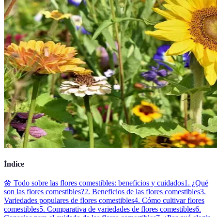
Índice
🌼 Todo sobre las flores comestibles: beneficios y cuidados
1. ¿Qué
son las flores comestibles?
2. Beneficios de las flores comestibles
3.
Variedades populares de flores comestibles
4. Cómo cultivar flores
comestibles
5. Comparativa de variedades de flores comestibles
6.