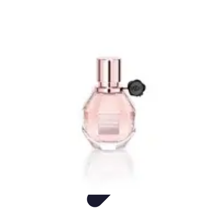
Flora y Jardín
Informativo
Tutoriales
Listicles
Jardinería
Cuidados de Plantas
Flora y Jardín