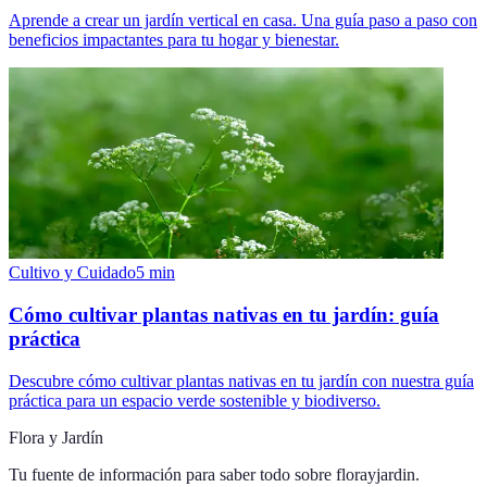
Aprende a crear un jardín vertical en casa. Una guía paso a paso con
beneficios impactantes para tu hogar y bienestar.
Cultivo y Cuidado
5
min
Cómo cultivar plantas nativas en tu jardín: guía
práctica
Descubre cómo cultivar plantas nativas en tu jardín con nuestra guía
práctica para un espacio verde sostenible y biodiverso.
Flora y Jardín
Tu fuente de información para saber todo sobre
florayjardin
.