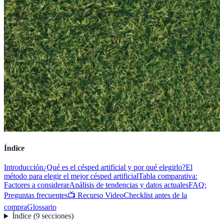
Índice
Introducción
¿Qué es el césped artificial y por qué elegirlo?
El
método para elegir el mejor césped artificial
Tabla comparativa:
Factores a considerar
Análisis de tendencias y datos actuales
FAQ:
Preguntas frecuentes
📺 Recurso Video
Checklist antes de la
compra
Glossario
Índice
(
9
secciones
)