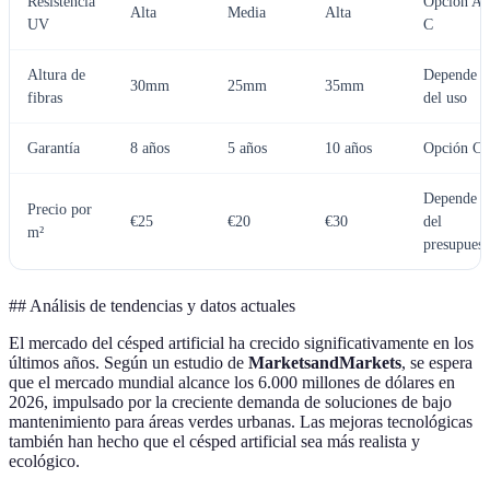
Resistencia
Opción A 
Alta
Media
Alta
UV
C
Altura de
Depende
30mm
25mm
35mm
fibras
del uso
Garantía
8 años
5 años
10 años
Opción C
Depende
Precio por
€25
€20
€30
del
m²
presupuest
## Análisis de tendencias y datos actuales
El mercado del césped artificial ha crecido significativamente en los
últimos años. Según un estudio de
MarketsandMarkets
, se espera
que el mercado mundial alcance los 6.000 millones de dólares en
2026, impulsado por la creciente demanda de soluciones de bajo
mantenimiento para áreas verdes urbanas. Las mejoras tecnológicas
también han hecho que el césped artificial sea más realista y
ecológico.