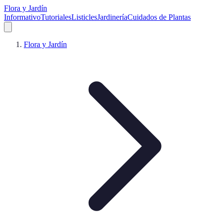
Flora y Jardín
Informativo
Tutoriales
Listicles
Jardinería
Cuidados de Plantas
Flora y Jardín