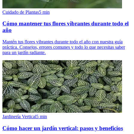
Cuidado de Plantas
5
min
Cómo mantener tus flores vibrantes durante todo el
año
Mantén tus flores vibrantes durante todo el año con nuestra guía
práctica. Consejos, errores comunes y todo lo que necesitas saber
para un jardín radiante.
Jardinería Vertical
5
min
Cómo hacer un jardín vertical: pasos y beneficios