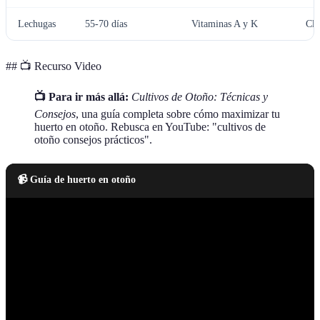
Lechugas
55-70 días
Vitaminas A y K
Cli
## 📺 Recurso Video
📺 Para ir más allá:
Cultivos de Otoño: Técnicas y
Consejos
, una guía completa sobre cómo maximizar tu
huerto en otoño. Rebusca en YouTube: "cultivos de
otoño consejos prácticos".
📹 Guía de huerto en otoño