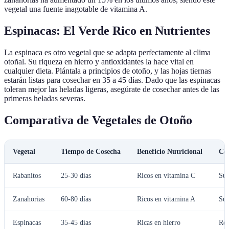
vegetal una fuente inagotable de vitamina A.
Espinacas: El Verde Rico en Nutrientes
La espinaca es otro vegetal que se adapta perfectamente al clima
otoñal. Su riqueza en hierro y antioxidantes la hace vital en
cualquier dieta. Plántala a principios de otoño, y las hojas tiernas
estarán listas para cosechar en 35 a 45 días. Dado que las espinacas
toleran mejor las heladas ligeras, asegúrate de cosechar antes de las
primeras heladas severas.
Comparativa de Vegetales de Otoño
Vegetal
Tiempo de Cosecha
Beneficio Nutricional
Con
Rabanitos
25-30 días
Ricos en vitamina C
Sue
Zanahorias
60-80 días
Ricos en vitamina A
Sue
Espinacas
35-45 días
Ricas en hierro
Res