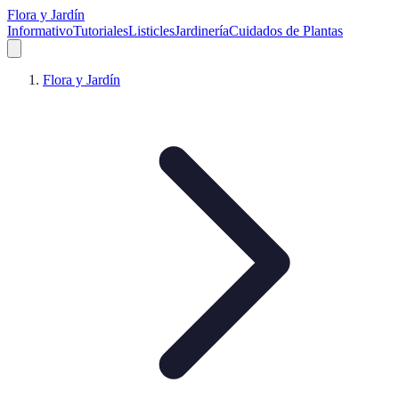
Flora y Jardín
Informativo
Tutoriales
Listicles
Jardinería
Cuidados de Plantas
Flora y Jardín