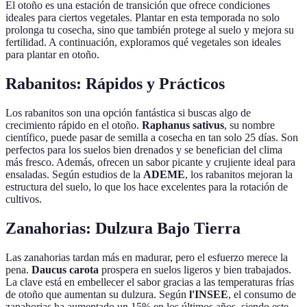
El otoño es una estación de transición que ofrece condiciones
ideales para ciertos vegetales. Plantar en esta temporada no solo
prolonga tu cosecha, sino que también protege al suelo y mejora su
fertilidad. A continuación, exploramos qué vegetales son ideales
para plantar en otoño.
Rabanitos: Rápidos y Prácticos
Los rabanitos son una opción fantástica si buscas algo de
crecimiento rápido en el otoño.
Raphanus sativus
, su nombre
científico, puede pasar de semilla a cosecha en tan solo 25 días. Son
perfectos para los suelos bien drenados y se benefician del clima
más fresco. Además, ofrecen un sabor picante y crujiente ideal para
ensaladas. Según estudios de la
ADEME
, los rabanitos mejoran la
estructura del suelo, lo que los hace excelentes para la rotación de
cultivos.
Zanahorias: Dulzura Bajo Tierra
Las zanahorias tardan más en madurar, pero el esfuerzo merece la
pena.
Daucus carota
prospera en suelos ligeros y bien trabajados.
La clave está en embellecer el sabor gracias a las temperaturas frías
de otoño que aumentan su dulzura. Según
l'INSEE
, el consumo de
zanahorias ha aumentado un 15% en los últimos años, siendo este