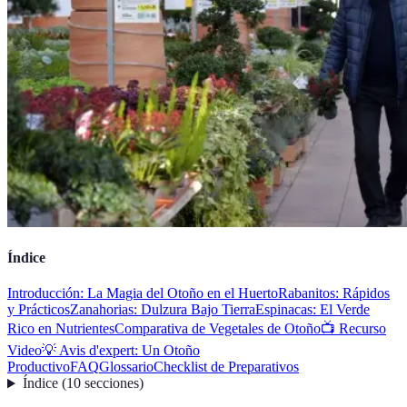
Índice
Introducción: La Magia del Otoño en el Huerto
Rabanitos: Rápidos
y Prácticos
Zanahorias: Dulzura Bajo Tierra
Espinacas: El Verde
Rico en Nutrientes
Comparativa de Vegetales de Otoño
📺 Recurso
Video
💡 Avis d'expert: Un Otoño
Productivo
FAQ
Glossario
Checklist de Preparativos
Índice
(
10
secciones
)