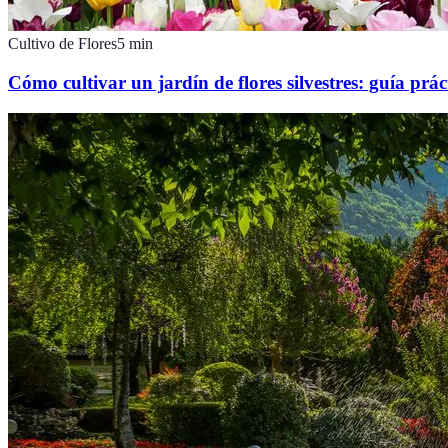
Cultivo de Flores
5
min
Cómo cultivar un jardín de flores silvestres: guía prác